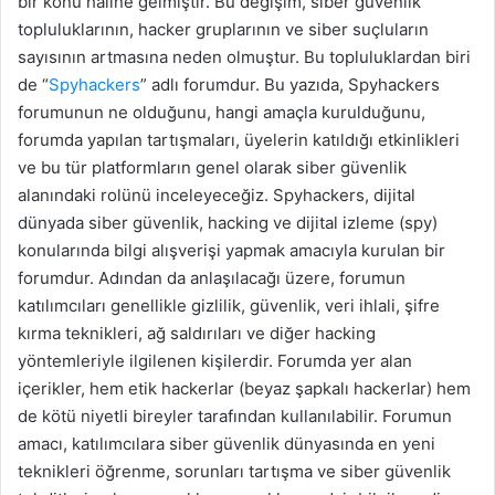
bir konu haline gelmiştir. Bu değişim, siber güvenlik
topluluklarının, hacker gruplarının ve siber suçluların
sayısının artmasına neden olmuştur. Bu topluluklardan biri
de “
Spyhackers
” adlı forumdur. Bu yazıda, Spyhackers
forumunun ne olduğunu, hangi amaçla kurulduğunu,
forumda yapılan tartışmaları, üyelerin katıldığı etkinlikleri
ve bu tür platformların genel olarak siber güvenlik
alanındaki rolünü inceleyeceğiz. Spyhackers, dijital
dünyada siber güvenlik, hacking ve dijital izleme (spy)
konularında bilgi alışverişi yapmak amacıyla kurulan bir
forumdur. Adından da anlaşılacağı üzere, forumun
katılımcıları genellikle gizlilik, güvenlik, veri ihlali, şifre
kırma teknikleri, ağ saldırıları ve diğer hacking
yöntemleriyle ilgilenen kişilerdir. Forumda yer alan
içerikler, hem etik hackerlar (beyaz şapkalı hackerlar) hem
de kötü niyetli bireyler tarafından kullanılabilir. Forumun
amacı, katılımcılara siber güvenlik dünyasında en yeni
teknikleri öğrenme, sorunları tartışma ve siber güvenlik