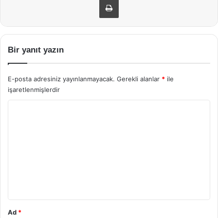
Bir yanıt yazın
E-posta adresiniz yayınlanmayacak.
Gerekli alanlar
*
ile
işaretlenmişlerdir
Y
o
r
u
m
*
Ad
*