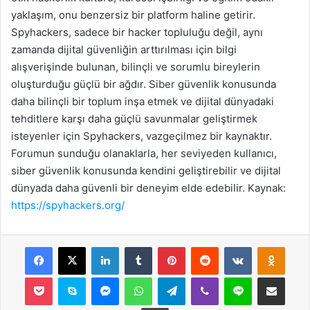
yaklaşım, onu benzersiz bir platform haline getirir.
Spyhackers, sadece bir hacker topluluğu değil, aynı
zamanda dijital güvenliğin arttırılması için bilgi
alışverişinde bulunan, bilinçli ve sorumlu bireylerin
oluşturduğu güçlü bir ağdır. Siber güvenlik konusunda
daha bilinçli bir toplum inşa etmek ve dijital dünyadaki
tehditlere karşı daha güçlü savunmalar geliştirmek
isteyenler için Spyhackers, vazgeçilmez bir kaynaktır.
Forumun sunduğu olanaklarla, her seviyeden kullanıcı,
siber güvenlik konusunda kendini geliştirebilir ve dijital
dünyada daha güvenli bir deneyim elde edebilir. Kaynak:
https://spyhackers.org/
Facebook
X
LinkedIn
Tumblr
Pinterest
Reddit
VKontakte
Odnok
Pocket
Skype
Messenger
WhatsApp
Telegram
Viber
Line
E-Posta ile payla
Yazdır