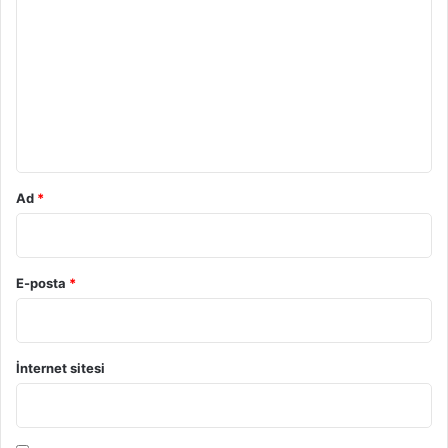
o
r
u
m
*
Ad
*
E-posta
*
İnternet sitesi