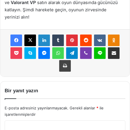
ve
Valorant VP
satın alarak oyun dünyasında gücünüzü
katlayın. Şimdi harekete geçin, oyunun zirvesinde
yerinizi alın!
Facebook
X
LinkedIn
Tumblr
Pinterest
Reddit
VKontakte
Odnok
Pocket
Skype
Messenger
WhatsApp
Telegram
Viber
Line
E-Posta ile payla
Yazdır
Bir yanıt yazın
E-posta adresiniz yayınlanmayacak.
Gerekli alanlar
*
ile
işaretlenmişlerdir
Y