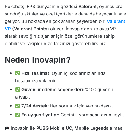
Rekabetçi FPS dünyasının gözdesi
Valorant
, oyunculara
sunduğu skinler ve özel içeriklerle daha da heyecanlı hale
geliyor. Bu noktada en çok aranan şeylerden biri
Valorant
VP
(Valorant Points)
oluyor. İnovapin’den kolayca VP
alarak sevdiğiniz ajanlar için özel görünümlere sahip
olabilir ve rakiplerinize tarzınızı gösterebilirsiniz.
Neden İnovapin?
Hızlı teslimat:
Oyun içi kodlarınız anında
hesabınıza yüklenir.
Güvenilir ödeme seçenekleri:
%100 güvenli
altyapı.
7/24 destek:
Her sorunuz için yanınızdayız.
En uygun fiyatlar:
Cebinizi yormadan oyun keyfi.
İnovapin ile
PUBG Mobile UC
,
Mobile Legends elmas