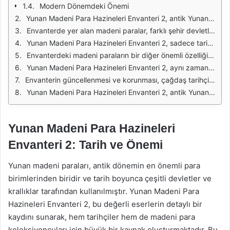
Modern Dönemdeki Önemi
Yunan Madeni Para Hazineleri Envanteri 2, antik Yunan medeniyetinin zengin tarihini ve kültürel mirasını yansıtan önemli bir kaynak olma özelliği taşır. Bu envanter, tarih boyunca çeşitli dönemlerde basılan madeni paraların detaylı bir listesini içerir. Bu sayede araştırmacılar ve tarihçiler, dönemin ekonomik yapısını, sanat anlayışını ve siyasi ilişkilerini daha iyi anlayabilirler. Her bir para, kendi döneminin sosyal ve kültürel değerlerini yansıtır.
Envanterde yer alan madeni paralar, farklı şehir devletleri ve krallıklar tarafından basılmıştır. Her bir para, kendine has bir tasarıma ve simgeye sahiptir. Örneğin, Atina'nın ünlü baykuş simgesi, bu şehrin entelektüel ve kültürel gücünü temsil ederken, Sparta'nın savaşçı figürleri ise askeri olanaklarını ve disiplinini simgeler. Bu tasarımlar, antik dönemin toplumsal yapısını ve değerlerini yansıtır.
Yunan Madeni Para Hazineleri Envanteri 2, sadece tarihsel bir belge olmanın ötesinde, aynı zamanda sanatsal bir kaynak olarak da değerlidir. Paraların üzerindeki figürler, mitolojik karakterler ve tanrılar, antik Yunan sanatının ne kadar zengin olduğunu gösterir. Bu paralar, döneminin sanatsal tarzı ve teknikleri hakkında bilgi verirken, aynı zamanda o dönemin inanç sistemlerini de gözler önüne serer.
Envanterdeki madeni paraların bir diğer önemli özelliği ise, ticaret ve ekonomik ilişkiler hakkında bilgi vermesidir. Antik Yunan, deniz ticareti ve kolonileşme ile büyük bir ekonomik güç haline gelmiştir. Paralar, bu ticaretin yapıldığı bölgeleri, ticaret yollarını ve ekonomik etkileşimleri anlamak için önemli ipuçları sunar. Böylece, Yunan dünyasının ekonomik yapısı daha iyi kavranabilir.
Yunan Madeni Para Hazineleri Envanteri 2, aynı zamanda koleksiyoncular ve antika meraklıları için de büyük bir ilgi alanıdır. Bu paralar, tarihsel değeri ve sanatsal özellikleri sayesinde yüksek fiyatlarla alınıp satılmaktadır. Koleksiyoncular, bu paraları elde ederek hem bir yatırım aracı edinmekte hem de tarihi bir mirasa sahip olmanın gururunu yaşamaktadır.
Envanterin güncellenmesi ve korunması, çağdaş tarihçiler ve arkeologlar için büyük bir öneme sahiptir. Yeni bulunan paralar, envantere eklenerek tarihsel bilgilerin güncellenmesine katkıda bulunur. Aynı zamanda, mevcut paraların korunması ve restorasyonu da antik mirasın geleceği açısından kritik bir rol oynamaktadır. Bu çalışmalar, gelecek nesillere bu değerli tarihi mirası aktarmak için gereklidir.
Yunan Madeni Para Hazineleri Envanteri 2, antik Yunan'ın kültürel, sosyal ve ekonomik tarihine dair önemli bilgiler sunan bir kaynaktır. Hem akademik çalışmalar hem de koleksiyonerler için değerli bir kaynak olmasının yanı sıra, bu envanter, insanlık tarihinin derinliklerine inme fırsatı sunmaktadır.
Yunan Madeni Para Hazineleri
Envanteri 2: Tarih ve Önemi
Yunan madeni paraları, antik dönemin en önemli para
birimlerinden biridir ve tarih boyunca çeşitli devletler ve
krallıklar tarafından kullanılmıştır. Yunan Madeni Para
Hazineleri Envanteri 2, bu değerli eserlerin detaylı bir
kaydını sunarak, hem tarihçiler hem de madeni para
koleksiyoncuları için büyük bir kaynak oluşturmaktadır. Bu