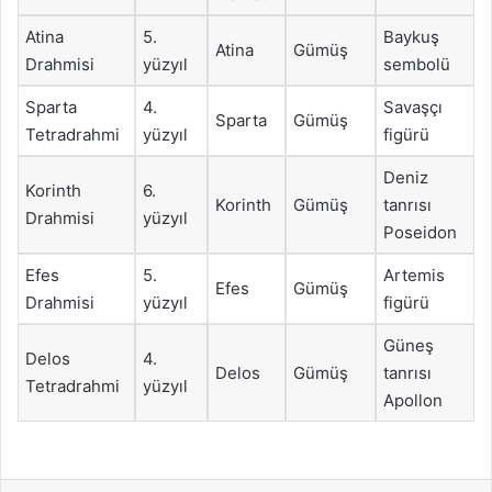
Atina
5.
Baykuş
Atina
Gümüş
Drahmisi
yüzyıl
sembolü
Sparta
4.
Savaşçı
Sparta
Gümüş
Tetradrahmi
yüzyıl
figürü
Deniz
Korinth
6.
Korinth
Gümüş
tanrısı
Drahmisi
yüzyıl
Poseidon
Efes
5.
Artemis
Efes
Gümüş
Drahmisi
yüzyıl
figürü
Güneş
Delos
4.
Delos
Gümüş
tanrısı
Tetradrahmi
yüzyıl
Apollon