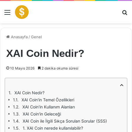
Menü
Ar
Anasayfa
/
Genel
XAI Coin Nedir?
10 Mayıs 2026
2 dakika okuma süresi
XAI Coin Nedir?
XAI Coin'in Temel Özellikleri
XAI Coin'in Kullanım Alanları
XAI Coin'in Geleceği
XAI Coin ile İlgili Sıkça Sorulan Sorular (SSS)
1. XAI Coin nerede kullanılabilir?