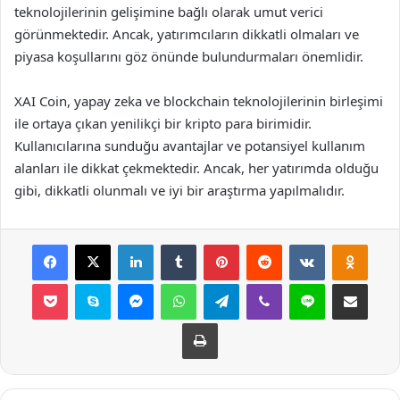
teknolojilerinin gelişimine bağlı olarak umut verici
görünmektedir. Ancak, yatırımcıların dikkatli olmaları ve
piyasa koşullarını göz önünde bulundurmaları önemlidir.
XAI Coin, yapay zeka ve blockchain teknolojilerinin birleşimi
ile ortaya çıkan yenilikçi bir kripto para birimidir.
Kullanıcılarına sunduğu avantajlar ve potansiyel kullanım
alanları ile dikkat çekmektedir. Ancak, her yatırımda olduğu
gibi, dikkatli olunmalı ve iyi bir araştırma yapılmalıdır.
Facebook
X
LinkedIn
Tumblr
Pinterest
Reddit
VKontakte
Odnok
Pocket
Skype
Messenger
WhatsApp
Telegram
Viber
Line
E-Posta ile payla
Yazdır