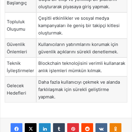
Başlangıç
oluşturarak piyasaya giriş yapmak.
Çeşitli etkinlikler ve sosyal medya
Topluluk
kampanyaları ile geniş bir takipçi kitlesi
Oluşumu
oluşturmak.
Güvenlik
Kullanıcıların yatırımlarını korumak için
Önlemleri
güvenlik açıklarını sürekli denetlemek.
Teknik
Blockchain teknolojisini verimli kullanarak
İyileştirmeler
anlık işlemleri mümkün kılmak.
Daha fazla kullanıcıyı çekmek ve alanda
Gelecek
farklılaşmak için sürekli geliştirme
Hedefleri
yapmak.
Facebook
X
LinkedIn
Tumblr
Pinterest
Reddit
VKontakte
Odnok