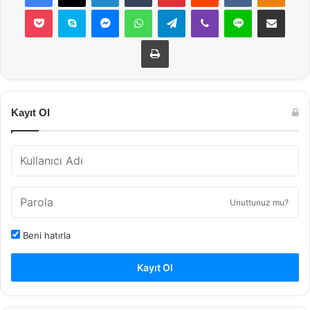
Pocket
Skype
Messenger
WhatsApp
Telegram
Viber
Line
E-Posta ile payla
Yazdır
Kayıt Ol
Unuttunuz mu?
Beni hatırla
Kayıt Ol