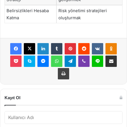
Belirsizlikleri Hesaba
Risk yönetimi stratejileri
Katma
oluşturmak
Facebook
X
LinkedIn
Tumblr
Pinterest
Reddit
VKontakte
Odnok
Pocket
Skype
Messenger
WhatsApp
Telegram
Viber
Line
E-Posta ile payla
Yazdır
Kayıt Ol