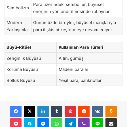
Para üzerindeki semboller, büyüsel
Sembolizm
enerjinin yönlendirilmesinde rol oynar.
Modern
Günümüzde bireyler, büyüsel inançlarıyla
Yaklaşımlar
para ilişkisini keşfetmeye devam ediyor.
Büyü-Ritüel
Kullanılan Para Türleri
Zenginlik Büyüsü
Altın, gümüş
Koruma Büyüsü
Madeni paralar
Bolluk Büyüsü
Yeşil para, banknotlar
Facebook
X
LinkedIn
Tumblr
Pinterest
Reddit
VKontakte
Odnok
Pocket
Skype
Messenger
WhatsApp
Telegram
Viber
Line
E-Posta ile payla