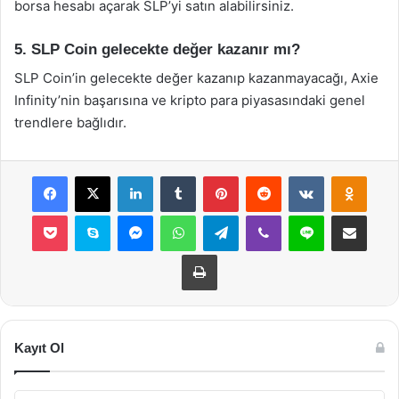
borsa hesabı açarak SLP’yi satın alabilirsiniz.
5. SLP Coin gelecekte değer kazanır mı?
SLP Coin’in gelecekte değer kazanıp kazanmayacağı, Axie
Infinity’nin başarısına ve kripto para piyasasındaki genel
trendlere bağlıdır.
Facebook
X
LinkedIn
Tumblr
Pinterest
Reddit
VKontakte
Odnok
Pocket
Skype
Messenger
WhatsApp
Telegram
Viber
Line
E-Posta ile payla
Yazdır
Kayıt Ol