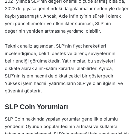
2021 yılında SLP’nin değeri önemli ölçüde artmış olsa da,
2022’de piyasa genelindeki dalgalanmalar nedeniyle değer
kaybı yaşanmıştır. Ancak, Axie Infinity’nin sürekli olarak
yeni güncellemeler ve etkinlikler sunması, SLP’nin
değerinin yeniden artmasına yardımcı olabilir.
Teknik analiz açısından, SLP’nin fiyat hareketleri
incelendiğinde, belirli destek ve direnç seviyelerinin
belirlendiği görülmektedir. Yatırımcılar, bu seviyeleri
dikkate alarak alım-satım kararları alabilirler. Ayrıca,
SLP’nin işlem hacmi de dikkat çekici bir göstergedir.
Yüksek işlem hacmi, yatırımcıların SLP’ye olan ilgisini ve
güvenini gösterir.
SLP Coin Yorumları
SLP Coin hakkında yapılan yorumlar genellikle olumlu
yöndedir. Oyunun popülaritesinin artması ve kullanıcı
tabanının genişlemesi, SLP’nin geleceği için umut verici bir