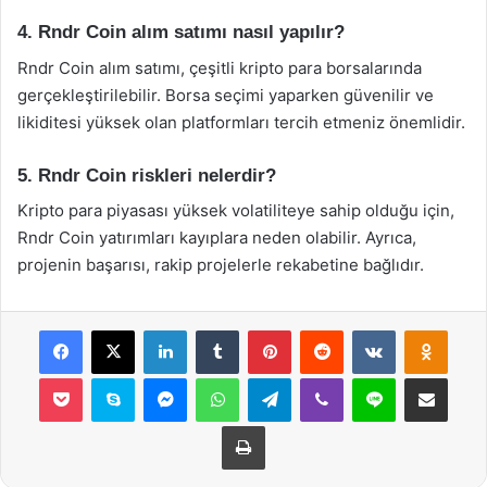
4. Rndr Coin alım satımı nasıl yapılır?
Rndr Coin alım satımı, çeşitli kripto para borsalarında
gerçekleştirilebilir. Borsa seçimi yaparken güvenilir ve
likiditesi yüksek olan platformları tercih etmeniz önemlidir.
5. Rndr Coin riskleri nelerdir?
Kripto para piyasası yüksek volatiliteye sahip olduğu için,
Rndr Coin yatırımları kayıplara neden olabilir. Ayrıca,
projenin başarısı, rakip projelerle rekabetine bağlıdır.
Facebook
X
LinkedIn
Tumblr
Pinterest
Reddit
VKontakte
Odnok
Pocket
Skype
Messenger
WhatsApp
Telegram
Viber
Line
E-Posta ile payla
Yazdır