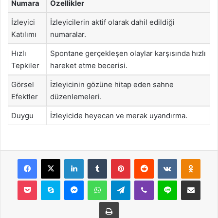
Numara
Özellikler
İzleyici
İzleyicilerin aktif olarak dahil edildiği
Katılımı
numaralar.
Hızlı
Spontane gerçekleşen olaylar karşısında hızlı
Tepkiler
hareket etme becerisi.
Görsel
İzleyicinin gözüne hitap eden sahne
Efektler
düzenlemeleri.
Duygu
İzleyicide heyecan ve merak uyandırma.
Facebook
X
LinkedIn
Tumblr
Pinterest
Reddit
VKontakte
Odnok
Pocket
Skype
Messenger
WhatsApp
Telegram
Viber
Line
E-Posta ile payla
Yazdır