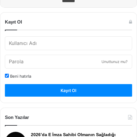
Kayıt Ol
Unuttunuz mu?
Beni hatırla
Kayıt Ol
Son Yazılar
2026’da E İmza Sahibi Olmanın Sağladığı