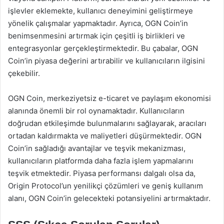
işlevler eklemekte, kullanıcı deneyimini geliştirmeye
yönelik çalışmalar yapmaktadır. Ayrıca, OGN Coin’in
benimsenmesini artırmak için çeşitli iş birlikleri ve
entegrasyonlar gerçekleştirmektedir. Bu çabalar, OGN
Coin’in piyasa değerini artırabilir ve kullanıcıların ilgisini
çekebilir.
OGN Coin, merkeziyetsiz e-ticaret ve paylaşım ekonomisi
alanında önemli bir rol oynamaktadır. Kullanıcıların
doğrudan etkileşimde bulunmalarını sağlayarak, aracıları
ortadan kaldırmakta ve maliyetleri düşürmektedir. OGN
Coin’in sağladığı avantajlar ve teşvik mekanizması,
kullanıcıların platformda daha fazla işlem yapmalarını
teşvik etmektedir. Piyasa performansı dalgalı olsa da,
Origin Protocol’un yenilikçi çözümleri ve geniş kullanım
alanı, OGN Coin’in gelecekteki potansiyelini artırmaktadır.