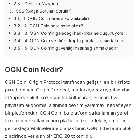
Gelecek Vizyonu
SSS (Sıkça Sorulan Sorular)
1. OGN Coin nerede kullanılabilir?
2. OGN Coin nasıl satın alınır?
3. OGN Coin'in geleceği hakkında ne düşünüyorsunuz?
4. OGN Coin ve diğer kripto paralar arasındaki fark nedir?
5. OGN Coin'in güvenliği nasıl sağlanmaktadır?
OGN Coin Nedir?
OGN Coin, Origin Protocol tarafından geliştirilen bir kripto
para birimidir. Origin Protocol, merkeziyetsiz uygulamalar
(dApps) ve akıllı sözleşmeler kullanarak, e-ticaret ve
paylaşım ekonomisi alanında devrim yaratmayı hedefleyen
bir platformdur. OGN Coin, bu platformda kullanılan yerel
token’dır ve kullanıcıların platform üzerindeki işlemlerini
gerçekleştirebilmelerine olanak tanır. OGN, Ethereum blok
zincirinde yer alan bir ERC-20 token’ıdır.