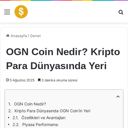
Menü
Ar
Anasayfa
/
Genel
OGN Coin Nedir? Kripto
Para Dünyasında Yeri
5 Ağustos 2025
3 dakika okuma süresi
OGN Coin Nedir?
Kripto Para Dünyasında OGN Coin'in Yeri
Özellikleri ve Avantajları
Piyasa Performansı