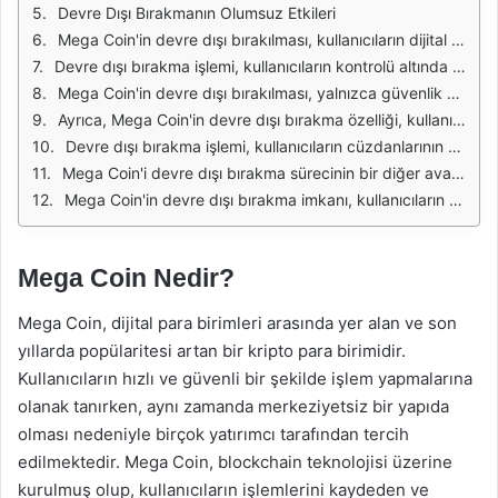
Devre Dışı Bırakmanın Olumsuz Etkileri
Mega Coin'in devre dışı bırakılması, kullanıcıların dijital varlıklarını daha güvenli bir şekilde yönetmelerine olanak tanır. Bu özellik, kullanıcıların istenmeyen durumlarla karşılaştıklarında, örneğin bir hack olayı veya yanlışlıkla yapılan bir işlem sonrasında, Mega Coin'lerini koruma altına alabilmelerini sağlar. Kullanıcılar, bu işlemi gerçekleştirdiklerinde, coin'lerinin herhangi bir işlemden etkilenmeyeceğinden emin olabilirler.
Devre dışı bırakma işlemi, kullanıcıların kontrolü altında olan basit ve hızlı bir süreçtir. Mega Coin cüzdanlarında yer alan ayarlar menüsünden bu işlem gerçekleştirilebilir. Kullanıcılar, istedikleri zaman Mega Coin'lerini devre dışı bırakıp tekrar aktif hale getirebilirler. Bu esneklik, kullanıcıların ihtiyaçlarına göre hareket etmelerine yardımcı olur.
Mega Coin'in devre dışı bırakılması, yalnızca güvenlik amacıyla değil, aynı zamanda kullanıcıların stratejik yatırımlarını yönetmelerine de olanak tanır. Piyasa dalgalanmaları sırasında, kullanıcılar Mega Coin'lerini devre dışı bırakarak, değer kaybı riskini minimize edebilirler. Bu, özellikle belirsiz piyasa koşullarında önemli bir avantaj sunar.
Ayrıca, Mega Coin'in devre dışı bırakma özelliği, kullanıcıların belirli bir süre boyunca coin'lerini kullanmamayı tercih etmeleri durumunda da faydalıdır. Örneğin, kullanıcılar tatil dönemlerinde veya başka sebeplerle aktif olarak işlem yapmadıklarında, coin'lerini devre dışı bırakarak, güvenliklerini artırabilirler. Bu durum, kullanıcıların rahat bir nefes almasını sağlar.
Devre dışı bırakma işlemi, kullanıcıların cüzdanlarının yönetimi açısından da önemlidir. Kullanıcılar, Mega Coin'lerini devre dışı bıraktıklarında, cüzdanlarında bulunan diğer dijital varlıklarına odaklanabilirler. Bu, genel portföy yönetimini kolaylaştırır ve kullanıcıların finansal stratejilerini daha etkili bir şekilde uygulamalarına olanak tanır.
Mega Coin'i devre dışı bırakma sürecinin bir diğer avantajı, kullanıcıların yeni özellikleri test etme şansı bulmasıdır. Yazılım güncellemeleri veya yeni özellikler geldiğinde, kullanıcılar Mega Coin'lerini devre dışı bırakarak, bu güncellemelerin etkilerini değerlendirebilirler. Bu, kullanıcıların daha bilinçli kararlar almalarına yardımcı olur.
Mega Coin'in devre dışı bırakma imkanı, kullanıcıların dijital varlıklarını daha güvenli ve etkili bir şekilde yönetmelerine olanak tanır. Güvenlik, stratejik yatırım yönetimi ve cüzdan yönetimi açısından sağladığı avantajlar, kullanıcıların bu özelliği tercih etmelerini artırmaktadır.
Mega Coin Nedir?
Mega Coin, dijital para birimleri arasında yer alan ve son
yıllarda popülaritesi artan bir kripto para birimidir.
Kullanıcıların hızlı ve güvenli bir şekilde işlem yapmalarına
olanak tanırken, aynı zamanda merkeziyetsiz bir yapıda
olması nedeniyle birçok yatırımcı tarafından tercih
edilmektedir. Mega Coin, blockchain teknolojisi üzerine
kurulmuş olup, kullanıcıların işlemlerini kaydeden ve