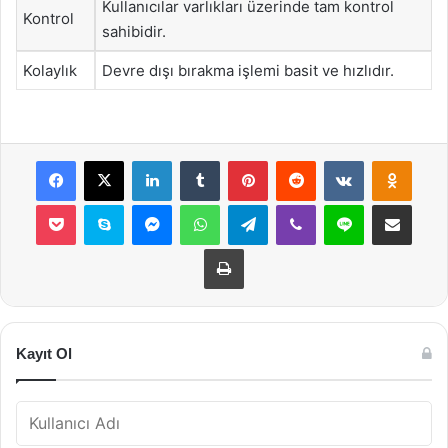
Kullanıcılar varlıkları üzerinde tam kontrol
Kontrol
sahibidir.
Kolaylık
Devre dışı bırakma işlemi basit ve hızlıdır.
Facebook
X
LinkedIn
Tumblr
Pinterest
Reddit
VKontakte
Odnok
Pocket
Skype
Messenger
WhatsApp
Telegram
Viber
Line
E-Posta ile payla
Yazdır
Kayıt Ol