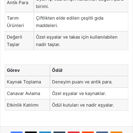
Antik Para
birimi.
Tarım
Çiftlikten elde edilen çeşitli gıda
Ürünleri
maddeleri.
Değerli
Özel eşyalar ve takas için kullanılabilen
Taşlar
nadir taşlar.
Görev
Ödül
Kaynak Toplama
Deneyim puanı ve antik para.
Canavar Avlama
Özel eşyalar ve kaynaklar.
Etkinlik Katılımı
Ödül kutuları ve nadir eşyalar.
Facebook
X
LinkedIn
Tumblr
Pinterest
Reddit
VKontakte
Odnok