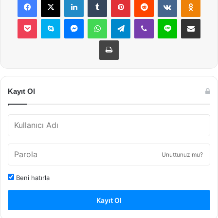
Pocket
Skype
Messenger
WhatsApp
Telegram
Viber
Line
E-Posta ile payla
Yazdır
Kayıt Ol
Unuttunuz mu?
Beni hatırla
Kayıt Ol