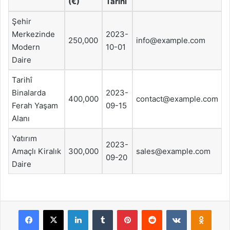
(€)
Tarihi
Şehir
Merkezinde
2023-
250,000
info@example.com
Modern
10-01
Daire
Tarihî
Binalarda
2023-
400,000
contact@example.com
Ferah Yaşam
09-15
Alanı
Yatırım
2023-
Amaçlı Kiralık
300,000
sales@example.com
09-20
Daire
Facebook
X
LinkedIn
Tumblr
Pinterest
Reddit
VKontakte
Odnok