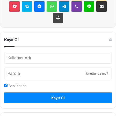
Pocket
Skype
Messenger
WhatsApp
Telegram
Viber
Line
E-Posta ile payla
Yazdır
Kayıt Ol
Unuttunuz mu?
Beni hatırla
Kayıt Ol