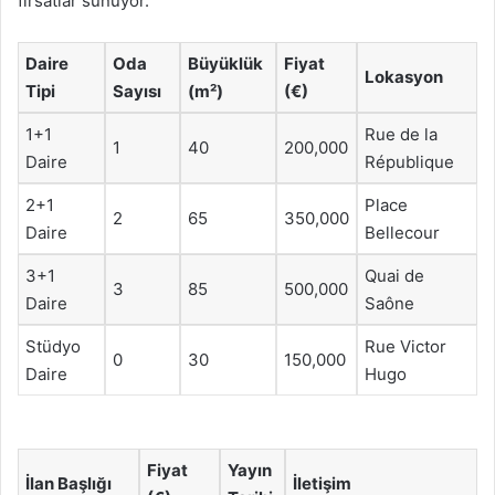
fırsatlar sunuyor.
Daire
Oda
Büyüklük
Fiyat
Lokasyon
Tipi
Sayısı
(m²)
(€)
1+1
Rue de la
1
40
200,000
Daire
République
2+1
Place
2
65
350,000
Daire
Bellecour
3+1
Quai de
3
85
500,000
Daire
Saône
Stüdyo
Rue Victor
0
30
150,000
Daire
Hugo
Fiyat
Yayın
İlan Başlığı
İletişim