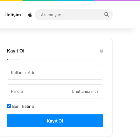
Sitemap
Arama
İletişim
yap
...
Kayıt Ol
Unuttunuz mu?
Beni hatırla
Kayıt Ol