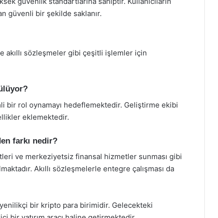
sek güvenlik standartlarına sahiptir. Kullanıcıların
an güvenli bir şekilde saklanır.
akıllı sözleşmeler gibi çeşitli işlemler için
ülüyor?
i bir rol oynamayı hedeflemektedir. Geliştirme ekibi
ellikler eklemektedir.
den farkı nedir?
tleri ve merkeziyetsiz finansal hizmetler sunması gibi
ılmaktadır. Akıllı sözleşmelerle entegre çalışması da
enilikçi bir kripto para birimidir. Gelecekteki
ci bir yatırım aracı haline getirmektedir.