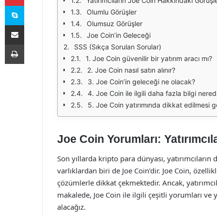
Yatırımcıların Joe Coin Hakkındaki Görüşle
Skype
Olumlu Görüşler
Olumsuz Görüşler
E-Posta ile paylaş
Joe Coin’in Geleceği
Yazdır
SSS (Sıkça Sorulan Sorular)
1. Joe Coin güvenilir bir yatırım aracı mı?
2. Joe Coin nasıl satın alınır?
3. Joe Coin’in geleceği ne olacak?
4. Joe Coin ile ilgili daha fazla bilgi nere
5. Joe Coin yatırımında dikkat edilmesi g
Joe Coin Yorumları: Yatırımcıl
Son yıllarda kripto para dünyası, yatırımcıların 
varlıklardan biri de Joe Coin’dir. Joe Coin, özell
çözümlerle dikkat çekmektedir. Ancak, yatırımcıl
makalede, Joe Coin ile ilgili çeşitli yorumları ve
alacağız.