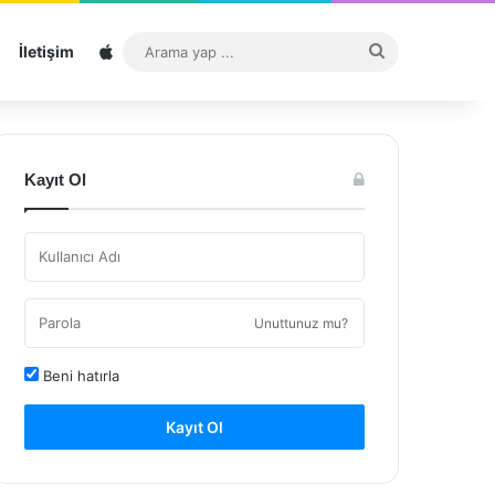
Sitemap
Arama
İletişim
yap
...
Kayıt Ol
Unuttunuz mu?
Beni hatırla
Kayıt Ol