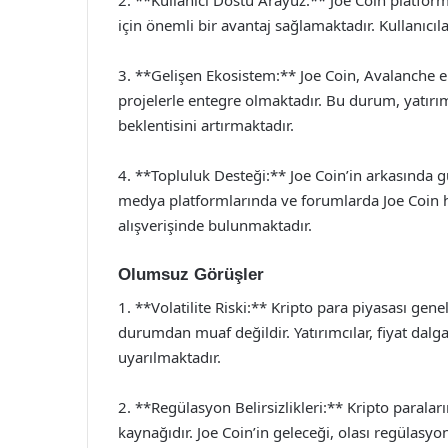
2. **Kullanıcı Dostu Arayüz:** Joe Coin platform
için önemli bir avantaj sağlamaktadır. Kullanıcıl
3. **Gelişen Ekosistem:** Joe Coin, Avalanche ek
projelerle entegre olmaktadır. Bu durum, yatırı
beklentisini artırmaktadır.
4. **Topluluk Desteği:** Joe Coin’in arkasında gü
medya platformlarında ve forumlarda Joe Coin ha
alışverişinde bulunmaktadır.
Olumsuz Görüşler
1. **Volatilite Riski:** Kripto para piyasası gene
durumdan muaf değildir. Yatırımcılar, fiyat dal
uyarılmaktadır.
2. **Regülasyon Belirsizlikleri:** Kripto parala
kaynağıdır. Joe Coin’in geleceği, olası regülasyon