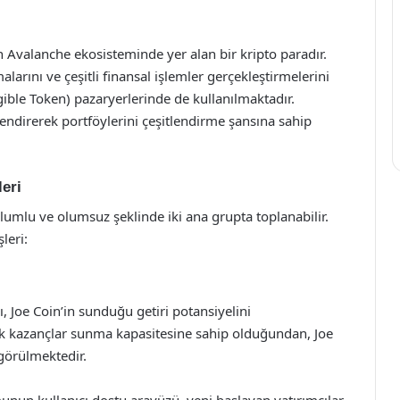
n Avalanche ekosisteminde yer alan bir kripto paradır.
alarını ve çeşitli finansal işlemler gerçekleştirmelerini
ble Token) pazaryerlerinde de kullanılmaktadır.
rlendirerek portföylerini çeşitlendirme şansına sahip
eri
lumlu ve olumsuz şeklinde iki ana grupta toplanabilir.
leri:
ı, Joe Coin’in sunduğu getiri potansiyelini
sek kazançlar sunma kapasitesine sahip olduğundan, Joe
 görülmektedir.