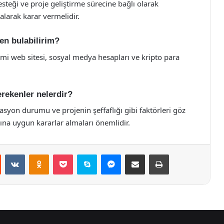
desteği ve proje geliştirme sürecine bağlı olarak
e alarak karar vermelidir.
den bulabilirim?
smi web sitesi, sosyal medya hesapları ve kripto para
erekenler nelerdir?
ülasyon durumu ve projenin şeffaflığı gibi faktörleri göz
ına uygun kararlar almaları önemlidir.
st
Reddit
VKontakte
Odnoklassniki
Pocket
Skype
Messenger
E-Posta ile paylaş
Yazdır