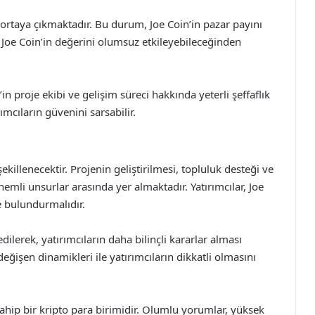
 ortaya çıkmaktadır. Bu durum, Joe Coin’in pazar payını
ın Joe Coin’in değerini olumsuz etkileyebileceğinden
n’in proje ekibi ve gelişim süreci hakkında yeterli şeffaflık
cıların güvenini sarsabilir.
şekillenecektir. Projenin geliştirilmesi, topluluk desteği ve
nemli unsurlar arasında yer almaktadır. Yatırımcılar, Joe
e bulundurmalıdır.
edilerek, yatırımcıların daha bilinçli kararlar alması
eğişen dinamikleri ile yatırımcıların dikkatli olmasını
 sahip bir kripto para birimidir. Olumlu yorumlar, yüksek