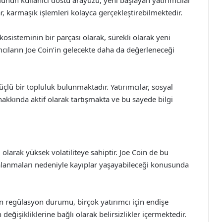
unun kullanıcı dostu arayüzü, yeni başlayan yatırımcılar
ar, karmaşık işlemleri kolayca gerçekleştirebilmektedir.
osisteminin bir parçası olarak, sürekli olarak yeni
mcıların Joe Coin’in gelecekte daha da değerleneceği
çlü bir topluluk bulunmaktadır. Yatırımcılar, sosyal
kkında aktif olarak tartışmakta ve bu sayede bilgi
l olarak yüksek volatiliteye sahiptir. Joe Coin de bu
galanmaları nedeniyle kayıplar yaşayabileceği konusunda
rın regülasyon durumu, birçok yatırımcı için endişe
 değişikliklerine bağlı olarak belirsizlikler içermektedir.