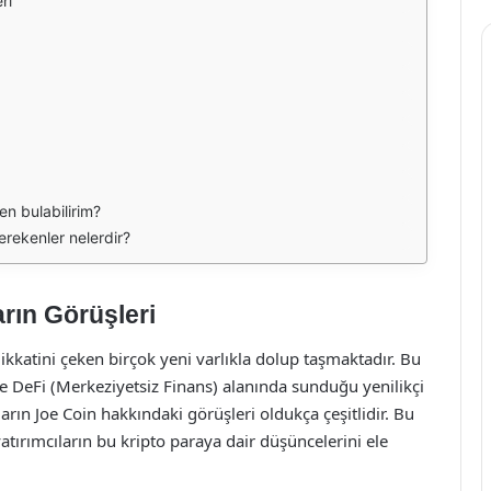
ri
den bulabilirim?
erekenler nelerdir?
arın Görüşleri
dikkatini çeken birçok yeni varlıkla dolup taşmaktadır. Bu
ikle DeFi (Merkeziyetsiz Finans) alanında sunduğu yenilikçi
arın Joe Coin hakkındaki görüşleri oldukça çeşitlidir. Bu
 yatırımcıların bu kripto paraya dair düşüncelerini ele