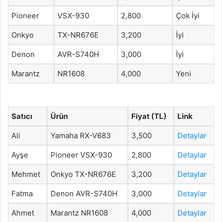
Pioneer
VSX-930
2,800
Çok İyi
Onkyo
TX-NR676E
3,200
İyi
Denon
AVR-S740H
3,000
İyi
Marantz
NR1608
4,000
Yeni
Satıcı
Ürün
Fiyat (TL)
Link
Ali
Yamaha RX-V683
3,500
Detaylar
Ayşe
Pioneer VSX-930
2,800
Detaylar
Mehmet
Onkyo TX-NR676E
3,200
Detaylar
Fatma
Denon AVR-S740H
3,000
Detaylar
Ahmet
Marantz NR1608
4,000
Detaylar