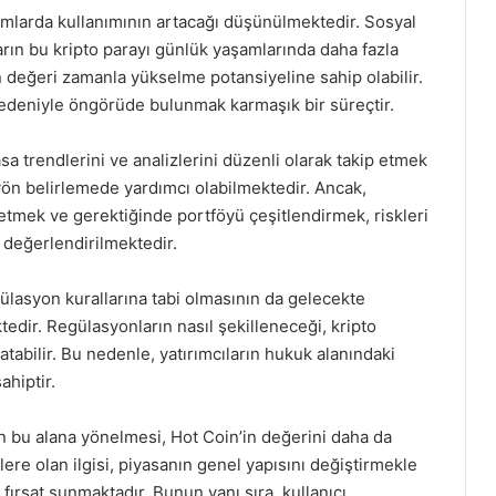
ormlarda kullanımının artacağı düşünülmektedir. Sosyal
rın bu kripto parayı günlük yaşamlarında daha fazla
in değeri zamanla yükselme potansiyeline sahip olabilir.
nedeniyle öngörüde bulunmak karmaşık bir süreçtir.
sa trendlerini ve analizlerini düzenli olarak takip etmek
a yön belirlemede yardımcı olabilmektedir. Ancak,
tmek ve gerektiğinde portföyü çeşitlendirmek, riskleri
 değerlendirilmektedir.
ülasyon kurallarına tabi olmasının da gelecekte
tedir. Regülasyonların nasıl şekilleneceği, kripto
tabilir. Bu nedenle, yatırımcıların hukuk alanındaki
ahiptir.
n bu alana yönelmesi, Hot Coin’in değerini daha da
lere olan ilgisi, piyasanın genel yapısını değiştirmekle
r fırsat sunmaktadır. Bunun yanı sıra, kullanıcı