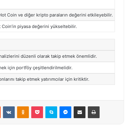
ot Coin ve diğer kripto paraların değerini etkileyebilir.
 Coin’in piyasa değerini yükseltebilir.
nalizlerini düzenli olarak takip etmek önemlidir.
ek için portföy çeşitlendirilmelidir.
larını takip etmek yatırımcılar için kritiktir.
st
Reddit
VKontakte
Odnoklassniki
Pocket
Skype
Messenger
E-Posta ile paylaş
Yazdır