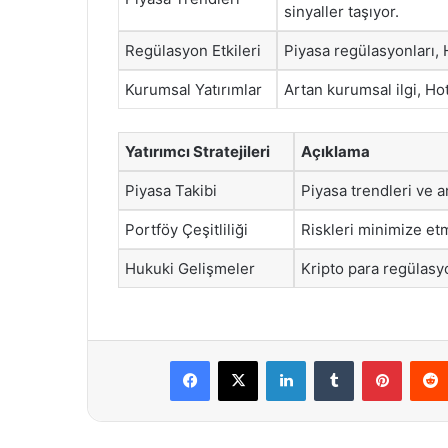
sinyaller taşıyor.
Regülasyon Etkileri
Piyasa regülasyonları, H
Kurumsal Yatırımlar
Artan kurumsal ilgi, Hot
Yatırımcı Stratejileri
Açıklama
Piyasa Takibi
Piyasa trendleri ve a
Portföy Çeşitliliği
Riskleri minimize etm
Hukuki Gelişmeler
Kripto para regülasyon
Facebook
X
LinkedIn
Tumblr
Pintere