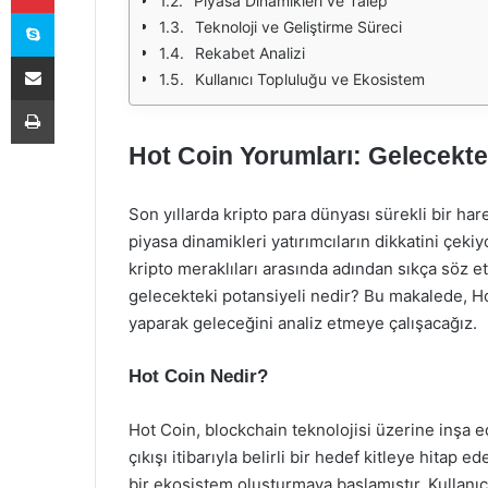
Piyasa Dinamikleri ve Talep
Skype
Teknoloji ve Geliştirme Süreci
Rekabet Analizi
E-Posta ile paylaş
Kullanıcı Topluluğu ve Ekosistem
Yazdır
Hot Coin Yorumları: Gelecekte
Son yıllarda kripto para dünyası sürekli bir hare
piyasa dinamikleri yatırımcıların dikkatini çekiy
kripto meraklıları arasında adından sıkça söz et
gelecekteki potansiyeli nedir? Bu makalede, H
yaparak geleceğini analiz etmeye çalışacağız.
Hot Coin Nedir?
Hot Coin, blockchain teknolojisi üzerine inşa edi
çıkışı itibarıyla belirli bir hedef kitleye hitap 
bir ekosistem oluşturmaya başlamıştır. Kullanıc