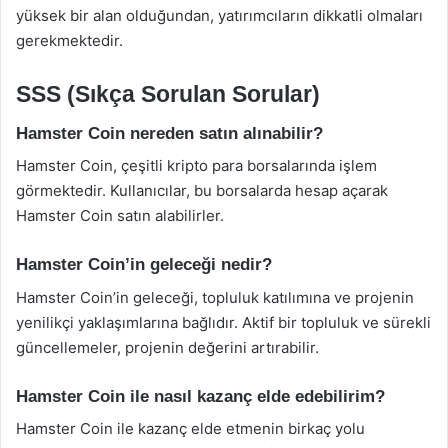
yüksek bir alan olduğundan, yatırımcıların dikkatli olmaları
gerekmektedir.
SSS (Sıkça Sorulan Sorular)
Hamster Coin nereden satın alınabilir?
Hamster Coin, çeşitli kripto para borsalarında işlem
görmektedir. Kullanıcılar, bu borsalarda hesap açarak
Hamster Coin satın alabilirler.
Hamster Coin’in geleceği nedir?
Hamster Coin’in geleceği, topluluk katılımına ve projenin
yenilikçi yaklaşımlarına bağlıdır. Aktif bir topluluk ve sürekli
güncellemeler, projenin değerini artırabilir.
Hamster Coin ile nasıl kazanç elde edebilirim?
Hamster Coin ile kazanç elde etmenin birkaç yolu