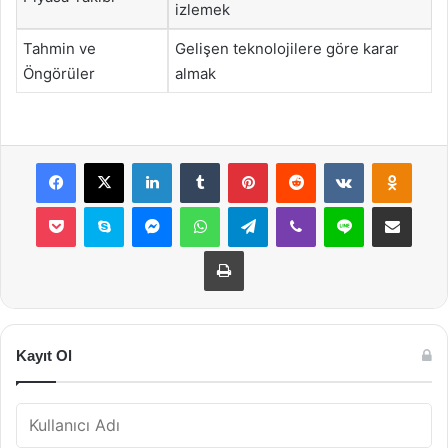
izlemek
Tahmin ve
Gelişen teknolojilere göre karar
Öngörüler
almak
Facebook
X
LinkedIn
Tumblr
Pinterest
Reddit
VKontakte
Odnok
Pocket
Skype
Messenger
WhatsApp
Telegram
Viber
Line
E-Posta ile payla
Yazdır
Kayıt Ol