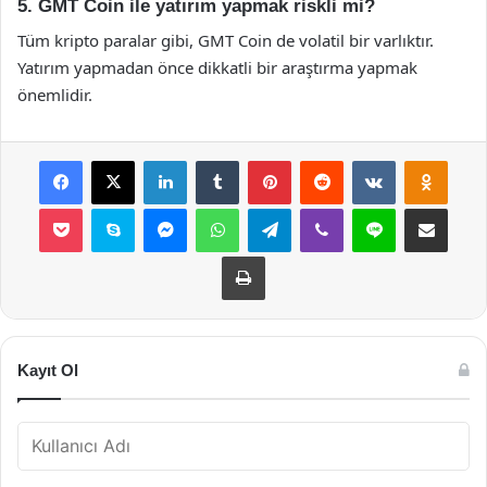
5. GMT Coin ile yatırım yapmak riskli mi?
Tüm kripto paralar gibi, GMT Coin de volatil bir varlıktır.
Yatırım yapmadan önce dikkatli bir araştırma yapmak
önemlidir.
Facebook
X
LinkedIn
Tumblr
Pinterest
Reddit
VKontakte
Odnok
Pocket
Skype
Messenger
WhatsApp
Telegram
Viber
Line
E-Posta ile payla
Yazdır
Kayıt Ol