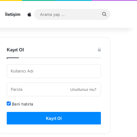
Sitemap
Arama
İletişim
yap
...
Kayıt Ol
Unuttunuz mu?
Beni hatırla
Kayıt Ol