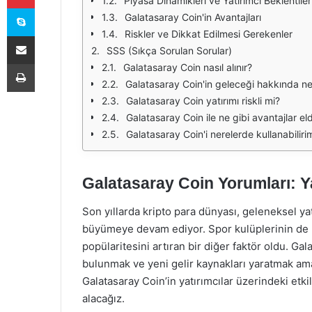
Piyasa Dinamikleri ve Yatırımcı Beklentiler
Skype
Galatasaray Coin'in Avantajları
Riskler ve Dikkat Edilmesi Gerekenler
E-Posta ile paylaş
SSS (Sıkça Sorulan Sorular)
Yazdır
Galatasaray Coin nasıl alınır?
Galatasaray Coin'in geleceği hakkında 
Galatasaray Coin yatırımı riskli mi?
Galatasaray Coin ile ne gibi avantajlar el
Galatasaray Coin'i nerelerde kullanabiliri
Galatasaray Coin Yorumları: Ya
Son yıllarda kripto para dünyası, geleneksel yatı
büyümeye devam ediyor. Spor kulüplerinin de bu
popülaritesini artıran bir diğer faktör oldu. Gal
bulunmak ve yeni gelir kaynakları yaratmak am
Galatasaray Coin’in yatırımcılar üzerindeki etkil
alacağız.