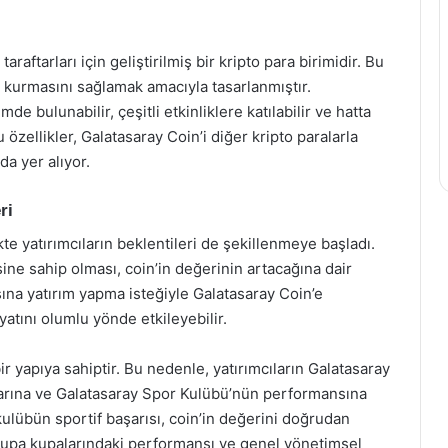
aftarları için geliştirilmiş bir kripto para birimidir. Bu
şki kurmasını sağlamak amacıyla tasarlanmıştır.
mde bulunabilir, çeşitli etkinliklere katılabilir ve hatta
 özellikler, Galatasaray Coin’i diğer kripto paralarla
da yer alıyor.
ri
te yatırımcıların beklentileri de şekillenmeye başladı.
lesine sahip olması, coin’in değerinin artacağına dair
ısına yatırım yapma isteğiyle Galatasaray Coin’e
iyatını olumlu yönde etkileyebilir.
ir yapıya sahiptir. Bu nedenle, yatırımcıların Galatasaray
llarına ve Galatasaray Spor Kulübü’nün performansına
 kulübün sportif başarısı, coin’in değerini doğrudan
Avrupa kupalarındaki performansı ve genel yönetimsel