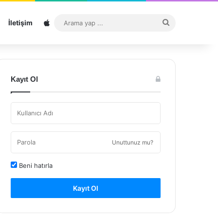
Sitemap
Arama
İletişim
yap
...
Kayıt Ol
Unuttunuz mu?
Beni hatırla
Kayıt Ol