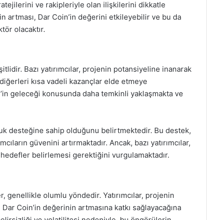
tejilerini ve rakipleriyle olan ilişkilerini dikkatle
n artması, Dar Coin’in değerini etkileyebilir ve bu da
ktör olacaktır.
şitlidir. Bazı yatırımcılar, projenin potansiyeline inanarak
diğerleri kısa vadeli kazançlar elde etmeye
oin’in geleceği konusunda daha temkinli yaklaşmakta ve
uluk desteğine sahip olduğunu belirtmektedir. Bu destek,
cıların güvenini artırmaktadır. Ancak, bazı yatırımcılar,
 hedefler belirlemesi gerektiğini vurgulamaktadır.
, genellikle olumlu yöndedir. Yatırımcılar, projenin
n, Dar Coin’in değerinin artmasına katkı sağlayacağına
lirsizliği ve volatilitesi nedeniyle, bu öngörülerin