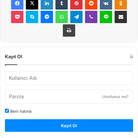
Pocket
Skype
Messenger
WhatsApp
Telegram
Viber
Line
E-Posta ile payla
Yazdır
Kayıt Ol
Unuttunuz mu?
Beni hatırla
Kayıt Ol