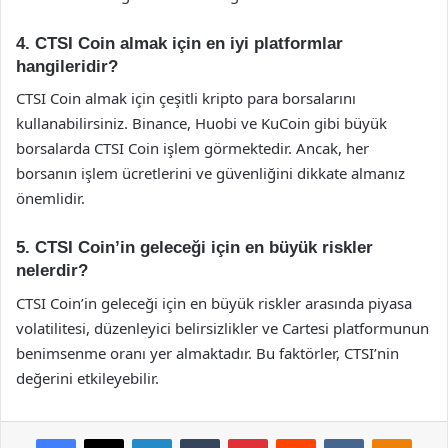
4. CTSI Coin almak için en iyi platformlar
hangileridir?
CTSI Coin almak için çeşitli kripto para borsalarını
kullanabilirsiniz. Binance, Huobi ve KuCoin gibi büyük
borsalarda CTSI Coin işlem görmektedir. Ancak, her
borsanın işlem ücretlerini ve güvenliğini dikkate almanız
önemlidir.
5. CTSI Coin’in geleceği için en büyük riskler
nelerdir?
CTSI Coin’in geleceği için en büyük riskler arasında piyasa
volatilitesi, düzenleyici belirsizlikler ve Cartesi platformunun
benimsenme oranı yer almaktadır. Bu faktörler, CTSI’nin
değerini etkileyebilir.
Facebook
X
LinkedIn
Tumblr
Pinterest
Reddit
VKontakte
Odnok