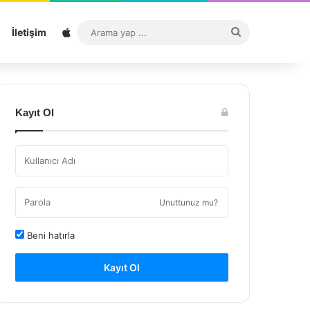
Sitemap
Arama
İletişim
yap
...
Kayıt Ol
Unuttunuz mu?
Beni hatırla
Kayıt Ol