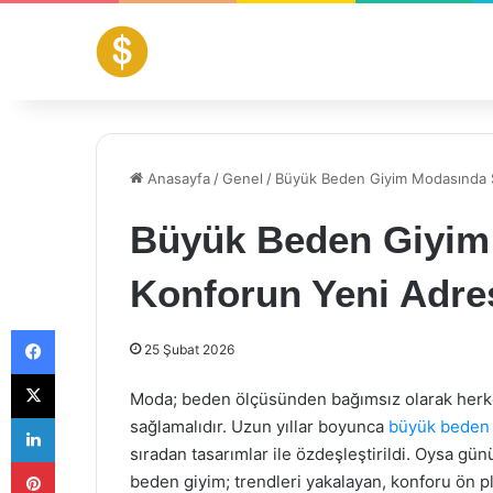
Anasayfa
/
Genel
/
Büyük Beden Giyim Modasında Şı
Büyük Beden Giyim 
Konforun Yeni Adre
Facebook
25 Şubat 2026
X
Moda; beden ölçüsünden bağımsız olarak herkes
LinkedIn
sağlamalıdır. Uzun yıllar boyunca
büyük beden 
sıradan tasarımlar ile özdeşleştirildi. Oysa g
Pinterest
beden giyim; trendleri yakalayan, konforu ön pla