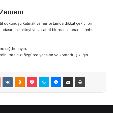
 Zamanı
til dokunuşu katmak ve her ortamda dikkat çekici bir
odasında kaliteyi ve zarafeti bir arada sunan İstanbul
üne sığdırmayın.
 edin, tarzınızı özgürce yansıtın ve konforlu şıklığın
st
Reddit
VKontakte
Odnoklassniki
Pocket
Skype
Messenger
E-Posta ile paylaş
Yazdır