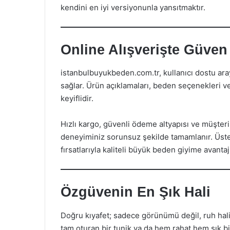
kendini en iyi versiyonunla yansıtmaktır.
Online Alışverişte Güven
istanbulbuyukbeden.com.tr, kullanıcı dostu ar
sağlar. Ürün açıklamaları, beden seçenekleri ve
keyiflidir.
Hızlı kargo, güvenli ödeme altyapısı ve müşter
deneyiminiz sorunsuz şekilde tamamlanır. Üste
fırsatlarıyla kaliteli büyük beden giyime avantajlı
Özgüvenin En Şık Hali
Doğru kıyafet; sadece görünümü değil, ruh halin
tam oturan bir tunik ya da hem rahat hem şık b