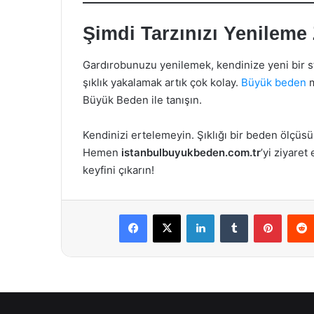
Şimdi Tarzınızı Yenileme
Gardırobunuzu yenilemek, kendinize yeni bir s
şıklık yakalamak artık çok kolay.
Büyük beden
m
Büyük Beden ile tanışın.
Kendinizi ertelemeyin. Şıklığı bir beden ölçüs
Hemen
istanbulbuyukbeden.com.tr
’yi ziyaret
keyfini çıkarın!
Facebook
X
LinkedIn
Tumblr
Pintere