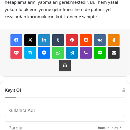
hesaplamalarını yapmaları gerekmektedir. Bu, hem yasal
yükümlülüklerin yerine getirilmesi hem de potansiyel
cezalardan kaçınmak için kritik öneme sahiptir.
Facebook
X
LinkedIn
Tumblr
Pinterest
Reddit
VKontakte
Odnok
Pocket
Skype
Messenger
WhatsApp
Telegram
Viber
Line
E-Posta ile payla
Yazdır
Kayıt Ol
Unuttunuz mu?