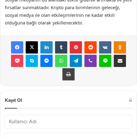
fırsatlar sunmaktadır. Kripto para birimlerinin geleceği,
sosyal medya ile olan etkileşimlerinin ne kadar etkili
olduğuna bağlı olarak şekillenecektir.
Facebook
X
LinkedIn
Tumblr
Pinterest
Reddit
VKontakte
Odnok
Pocket
Skype
Messenger
WhatsApp
Telegram
Viber
Line
E-Posta ile payla
Yazdır
Kayıt Ol