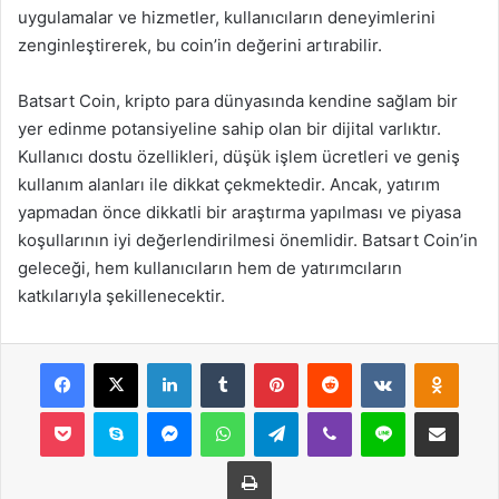
uygulamalar ve hizmetler, kullanıcıların deneyimlerini
zenginleştirerek, bu coin’in değerini artırabilir.
Batsart Coin, kripto para dünyasında kendine sağlam bir
yer edinme potansiyeline sahip olan bir dijital varlıktır.
Kullanıcı dostu özellikleri, düşük işlem ücretleri ve geniş
kullanım alanları ile dikkat çekmektedir. Ancak, yatırım
yapmadan önce dikkatli bir araştırma yapılması ve piyasa
koşullarının iyi değerlendirilmesi önemlidir. Batsart Coin’in
geleceği, hem kullanıcıların hem de yatırımcıların
katkılarıyla şekillenecektir.
Facebook
X
LinkedIn
Tumblr
Pinterest
Reddit
VKontakte
Odnok
Pocket
Skype
Messenger
WhatsApp
Telegram
Viber
Line
E-Posta ile payla
Yazdır