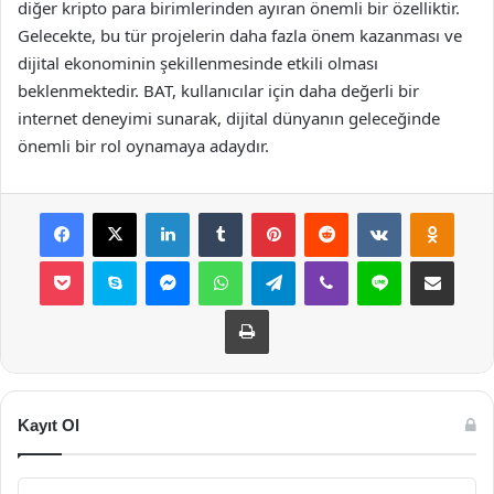
diğer kripto para birimlerinden ayıran önemli bir özelliktir.
Gelecekte, bu tür projelerin daha fazla önem kazanması ve
dijital ekonominin şekillenmesinde etkili olması
beklenmektedir. BAT, kullanıcılar için daha değerli bir
internet deneyimi sunarak, dijital dünyanın geleceğinde
önemli bir rol oynamaya adaydır.
Facebook
X
LinkedIn
Tumblr
Pinterest
Reddit
VKontakte
Odnok
Pocket
Skype
Messenger
WhatsApp
Telegram
Viber
Line
E-Posta ile payla
Yazdır
Kayıt Ol