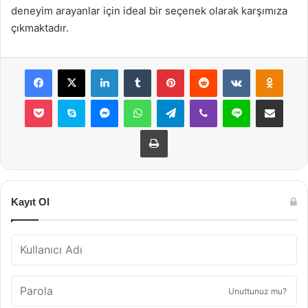
deneyim arayanlar için ideal bir seçenek olarak karşımıza
çıkmaktadır.
Facebook
X
LinkedIn
Tumblr
Pinterest
Reddit
VKontakte
Odnok
Pocket
Skype
Messenger
WhatsApp
Telegram
Viber
Line
E-Posta ile payla
Yazdır
Kayıt Ol
Unuttunuz mu?