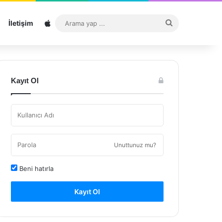
Sitemap
Arama
İletişim
yap
...
Kayıt Ol
Unuttunuz mu?
Beni hatırla
Kayıt Ol