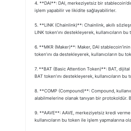
4. **DAI**: DAI, merkeziyetsiz bir stablecoin’dir.
işlem yapabilir ve likidite sağlayabilirler.
5. **LINK (Chainlink)**: Chainlink, akıllı sözle
LINK token’ını destekleyerek, kullanıcıların bu 
6. **MKR (Maker)**: Maker, DAI stablecoin’ini
token’ını da destekleyerek, kullanıcıların bu to
7. **BAT (Basic Attention Token)**: BAT, dijital 
BAT token’ını destekleyerek, kullanıcıların bu t
8. **COMP (Compound)**: Compound, kullanıcıla
alabilmelerine olanak tanıyan bir protokoldür.
9. **AAVE**: AAVE, merkeziyetsiz kredi verme 
kullanıcıların bu token ile işlem yapmalarına ola