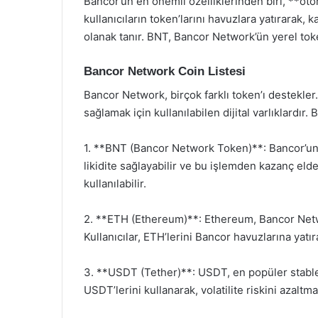
Bancor’un en önemli özelliklerinden biri, **oto
kullanıcıların token’larını havuzlara yatırarak
olanak tanır. BNT, Bancor Network’ün yerel token
Bancor Network Coin Listesi
Bancor Network, birçok farklı token’ı destekler.
sağlamak için kullanılabilen dijital varlıklardır.
1. **BNT (Bancor Network Token)**: Bancor’un ye
likidite sağlayabilir ve bu işlemden kazanç eld
kullanılabilir.
2. **ETH (Ethereum)**: Ethereum, Bancor Netwo
Kullanıcılar, ETH’lerini Bancor havuzlarına yatıra
3. **USDT (Tether)**: USDT, en popüler stablec
USDT’lerini kullanarak, volatilite riskini azaltma