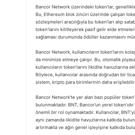
Bancor Network üzerindeki token’lar, genellik
Bu, Ethereum blok zinciri üzerinde çalışan token’
sözleşmeleri aracılığıyla bu token’ları alıp satabi
token’larını kilitleyerek pasif gelir elde etmeler
sağlaması durumunda ödüller kazanmasını müm
Bancor Network, kullanıcıların token’larını kola
da minimize etmeye çalışır. Bu, otomatik piya
kullanıcıların token’larını likidite havuzlarına
Böylece, kullanıcılar arasında doğrudan bir tica
sistem, kripto para birimlerinin daha erişilebil
Bancor Network’te yer alan bazı popüler token’
bulunmaktadır. BNT, Bancor’un yerel token’ıdır v
önemli bir rol oynamaktadır. Kullanıcılar, BNT’y
aynı zamanda likidite havuzlarına katkıda bulun
artırmakta ve ağın genel işleyişine katkıda bul