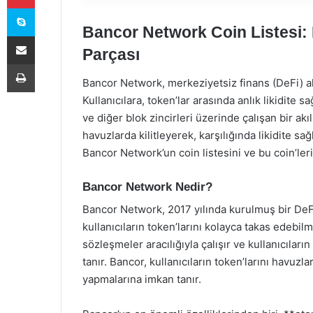
Skype
Bancor Network Coin Listesi: 
E-Posta ile paylaş
Parçası
Yazdır
Bancor Network, merkeziyetsiz finans (DeFi) al
Kullanıcılara, token’lar arasında anlık likidit
ve diğer blok zincirleri üzerinde çalışan bir akı
havuzlarda kilitleyerek, karşılığında likidite sa
Bancor Network’un coin listesini ve bu coin’lerin
Bancor Network Nedir?
Bancor Network, 2017 yılında kurulmuş bir DeF
kullanıcıların token’larını kolayca takas edebilme
sözleşmeler aracılığıyla çalışır ve kullanıcıları
tanır. Bancor, kullanıcıların token’larını havuzl
yapmalarına imkan tanır.