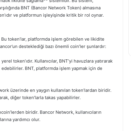
matik likidite sağlama** sistemidir. Bu sistem,
, karşılığında BNT (Bancor Network Token) almasına
’ıdır ve platformun işleyişinde kritik bir rol oynar.
 Bu token’lar, platformda işlem görebilen ve likidite
 Bancor’un desteklediği bazı önemli coin’ler şunlardır:
rel token’ıdır. Kullanıcılar, BNT’yi havuzlara yatırarak
e edebilirler. BNT, platformda işlem yapmak için de
rk üzerinde en yaygın kullanılan token’lardan biridir.
rak, diğer token’larla takas yapabilirler.
oin’lerden biridir. Bancor Network, kullanıcıların
larına yardımcı olur.