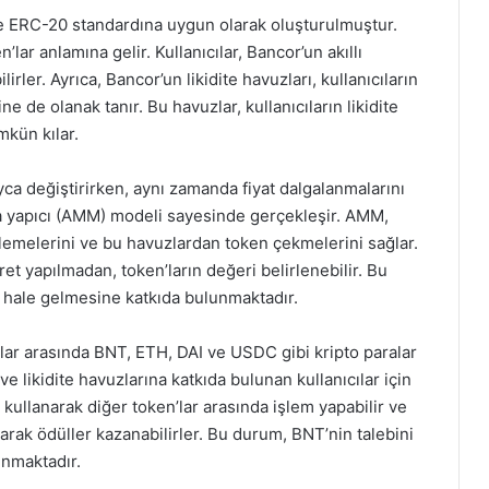
le ERC-20 standardına uygun olarak oluşturulmuştur.
lar anlamına gelir. Kullanıcılar, Bancor’un akıllı
lirler. Ayrıca, Bancor’un likidite havuzları, kullanıcıların
ine de olanak tanır. Bu havuzlar, kullanıcıların likidite
kün kılar.
yca değiştirirken, aynı zamanda fiyat dalgalanmalarını
sa yapıcı (AMM) modeli sayesinde gerçekleşir. AMM,
 eklemelerini ve bu havuzlardan token çekmelerini sağlar.
ret yapılmadan, token’ların değeri belirlenebilir. Bu
ir hale gelmesine katkıda bulunmaktadır.
lar arasında BNT, ETH, DAI ve USDC gibi kripto paralar
e likidite havuzlarına katkıda bulunan kullanıcılar için
i kullanarak diğer token’lar arasında işlem yapabilir ve
arak ödüller kazanabilirler. Bu durum, BNT’nin talebini
unmaktadır.