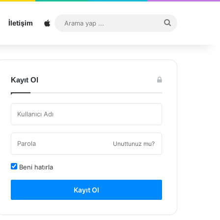
Sitemap
Arama
İletişim
yap
...
Kayıt Ol
Unuttunuz mu?
Beni hatırla
Kayıt Ol