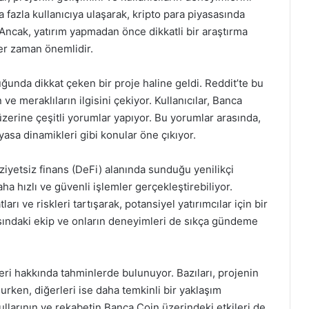
fazla kullanıcıya ulaşarak, kripto para piyasasında
 Ancak, yatırım yapmadan önce dikkatli bir araştırma
r zaman önemlidir.
ğunda dikkat çeken bir proje haline geldi. Reddit’te bu
 ve meraklıların ilgisini çekiyor. Kullanıcılar, Banca
üzerine çeşitli yorumlar yapıyor. Bu yorumlar arasında,
iyasa dinamikleri gibi konular öne çıkıyor.
ziyetsiz finans (DeFi) alanında sunduğu yenilikçi
ha hızlı ve güvenli işlemler gerçekleştirebiliyor.
ları ve riskleri tartışarak, potansiyel yatırımcılar için bir
kasındaki ekip ve onların deneyimleri de sıkça gündeme
eri hakkında tahminlerde bulunuyor. Bazıları, projenin
ken, diğerleri ise daha temkinli bir yaklaşım
şullarının ve rekabetin Banca Coin üzerindeki etkileri de