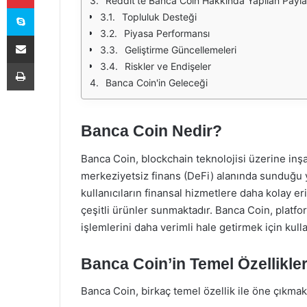
Reddit'te Banca Coin Hakkında Yapılan Payla
Skype
Topluluk Desteği
Piyasa Performansı
E-Posta ile paylaş
Geliştirme Güncellemeleri
Yazdır
Riskler ve Endişeler
Banca Coin'in Geleceği
Banca Coin Nedir?
Banca Coin, blockchain teknolojisi üzerine inşa 
merkeziyetsiz finans (DeFi) alanında sunduğu y
kullanıcıların finansal hizmetlere daha kolay 
çeşitli ürünler sunmaktadır. Banca Coin, platfor
işlemlerini daha verimli hale getirmek için kull
Banca Coin’in Temel Özellikler
Banca Coin, birkaç temel özellik ile öne çıkmak