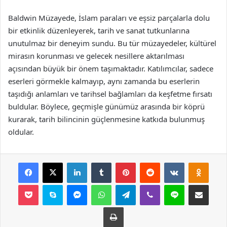
Baldwin Müzayede, İslam paraları ve eşsiz parçalarla dolu
bir etkinlik düzenleyerek, tarih ve sanat tutkunlarına
unutulmaz bir deneyim sundu. Bu tür müzayedeler, kültürel
mirasın korunması ve gelecek nesillere aktarılması
açısından büyük bir önem taşımaktadır. Katılımcılar, sadece
eserleri görmekle kalmayıp, aynı zamanda bu eserlerin
taşıdığı anlamları ve tarihsel bağlamları da keşfetme fırsatı
buldular. Böylece, geçmişle günümüz arasında bir köprü
kurarak, tarih bilincinin güçlenmesine katkıda bulunmuş
oldular.
Facebook
X
LinkedIn
Tumblr
Pinterest
Reddit
VKontakte
Odnok
Pocket
Skype
Messenger
WhatsApp
Telegram
Viber
Line
E-Posta ile payla
Yazdır