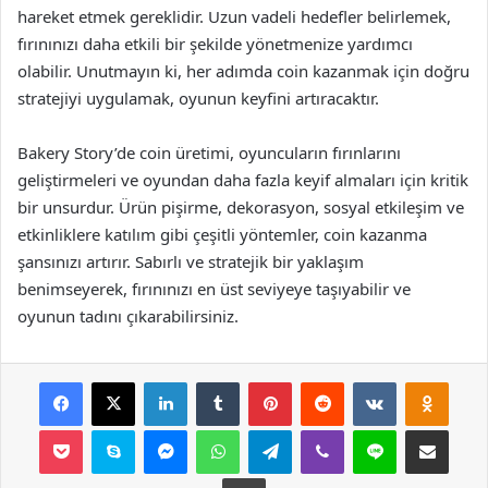
hareket etmek gereklidir. Uzun vadeli hedefler belirlemek,
fırınınızı daha etkili bir şekilde yönetmenize yardımcı
olabilir. Unutmayın ki, her adımda coin kazanmak için doğru
stratejiyi uygulamak, oyunun keyfini artıracaktır.
Bakery Story’de coin üretimi, oyuncuların fırınlarını
geliştirmeleri ve oyundan daha fazla keyif almaları için kritik
bir unsurdur. Ürün pişirme, dekorasyon, sosyal etkileşim ve
etkinliklere katılım gibi çeşitli yöntemler, coin kazanma
şansınızı artırır. Sabırlı ve stratejik bir yaklaşım
benimseyerek, fırınınızı en üst seviyeye taşıyabilir ve
oyunun tadını çıkarabilirsiniz.
Facebook
X
LinkedIn
Tumblr
Pinterest
Reddit
VKontakte
Odnok
Pocket
Skype
Messenger
WhatsApp
Telegram
Viber
Line
E-Posta ile payla
Yazdır