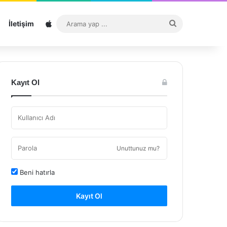
Sitemap
Arama
İletişim
yap
...
Kayıt Ol
Unuttunuz mu?
Beni hatırla
Kayıt Ol