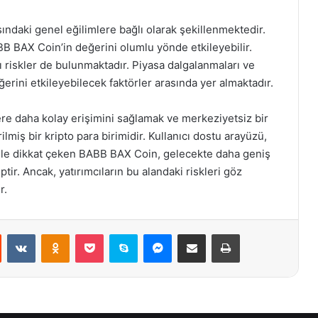
ındaki genel eğilimlere bağlı olarak şekillenmektedir.
ABB BAX Coin’in değerini olumlu yönde etkileyebilir.
 riskler de bulunmaktadır. Piyasa dalgalanmaları ve
erini etkileyebilecek faktörler arasında yer almaktadır.
ere daha kolay erişimini sağlamak ve merkeziyetsiz bir
lmiş bir kripto para birimidir. Kullanıcı dostu arayüzü,
ı ile dikkat çeken BABB BAX Coin, gelecekte daha geniş
ptir. Ancak, yatırımcıların bu alandaki riskleri göz
r.
st
Reddit
VKontakte
Odnoklassniki
Pocket
Skype
Messenger
E-Posta ile paylaş
Yazdır