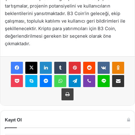
tartışmalar, projenin potansiyelini ve kullanıcıların
beklentilerini yansıtmaktadır. B3 Coin’in geleceği, ekip
çalışması, topluluk katılımı ve kullanıcı geri bildirimleri ile
şekillenecektir. Kripto para yatırımcıları için B3 Coin,
değerlendirilmesi gereken bir seçenek olarak öne
çıkmaktadır.
Facebook
X
LinkedIn
Tumblr
Pinterest
Reddit
VKontakte
Odnok
Pocket
Skype
Messenger
WhatsApp
Telegram
Viber
Line
E-Posta ile payla
Yazdır
Kayıt Ol