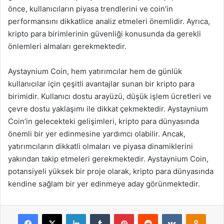
önce, kullanıcıların piyasa trendlerini ve coin’in
performansını dikkatlice analiz etmeleri önemlidir. Ayrıca,
kripto para birimlerinin güvenliği konusunda da gerekli
önlemleri almaları gerekmektedir.
Aystaynium Coin, hem yatırımcılar hem de günlük
kullanıcılar için çeşitli avantajlar sunan bir kripto para
birimidir. Kullanıcı dostu arayüzü, düşük işlem ücretleri ve
çevre dostu yaklaşımı ile dikkat çekmektedir. Aystaynium
Coin’in gelecekteki gelişimleri, kripto para dünyasında
önemli bir yer edinmesine yardımcı olabilir. Ancak,
yatırımcıların dikkatli olmaları ve piyasa dinamiklerini
yakından takip etmeleri gerekmektedir. Aystaynium Coin,
potansiyeli yüksek bir proje olarak, kripto para dünyasında
kendine sağlam bir yer edinmeye aday görünmektedir.
Facebook
X
LinkedIn
Tumblr
Pinterest
Reddit
VKontakte
Odnok