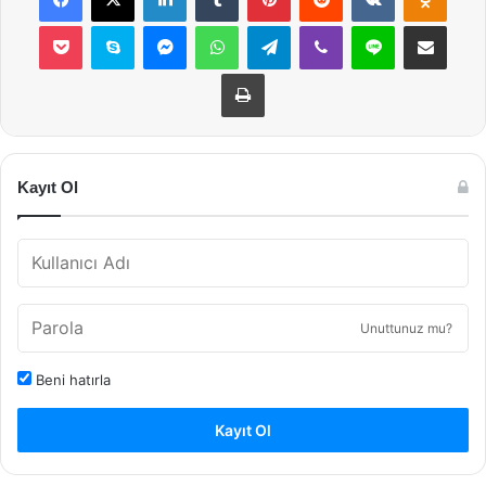
Pocket
Skype
Messenger
WhatsApp
Telegram
Viber
Line
E-Posta ile payla
Yazdır
Kayıt Ol
Unuttunuz mu?
Beni hatırla
Kayıt Ol