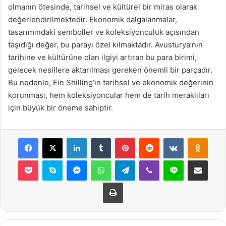
olmanın ötesinde, tarihsel ve kültürel bir miras olarak
değerlendirilmektedir. Ekonomik dalgalanmalar,
tasarımındaki semboller ve koleksiyonculuk açısından
taşıdığı değer, bu parayı özel kılmaktadır. Avusturya’nın
tarihine ve kültürüne olan ilgiyi artıran bu para birimi,
gelecek nesillere aktarılması gereken önemli bir parçadır.
Bu nedenle, Ein Shilling’in tarihsel ve ekonomik değerinin
korunması, hem koleksiyoncular hem de tarih meraklıları
için büyük bir öneme sahiptir.
Facebook
X
LinkedIn
Tumblr
Pinterest
Reddit
VKontakte
Odnok
Pocket
Skype
Messenger
WhatsApp
Telegram
Viber
Line
E-Posta ile payla
Yazdır