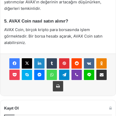
yatırımcılar AVAX’ın değerinin artacağını düşünürken,
diğerleri temkinlidir.
5. AVAX Coin nasıl satın alınır?
AVAX Coin, birçok kripto para borsasında işlem
görmektedir. Bir borsa hesabı açarak, AVAX Coin satın
alabilirsiniz.
Facebook
X
LinkedIn
Tumblr
Pinterest
Reddit
VKontakte
Odnok
Pocket
Skype
Messenger
WhatsApp
Telegram
Viber
Line
E-Posta ile payla
Yazdır
Kayıt Ol