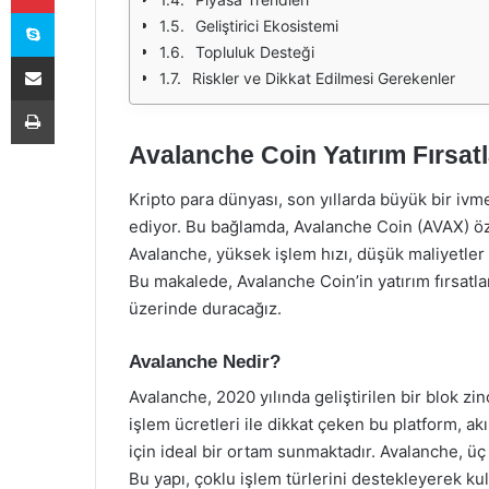
Skype
Geliştirici Ekosistemi
Topluluk Desteği
E-Posta ile paylaş
Riskler ve Dikkat Edilmesi Gerekenler
Yazdır
Avalanche Coin Yatırım Fırsatl
Kripto para dünyası, son yıllarda büyük bir iv
ediyor. Bu bağlamda, Avalanche Coin (AVAX) özel
Avalanche, yüksek işlem hızı, düşük maliyetler ve
Bu makalede, Avalanche Coin’in yatırım fırsatla
üzerinde duracağız.
Avalanche Nedir?
Avalanche, 2020 yılında geliştirilen bir blok zi
işlem ücretleri ile dikkat çeken bu platform, a
için ideal bir ortam sunmaktadır. Avalanche, ü
Bu yapı, çoklu işlem türlerini destekleyerek kull