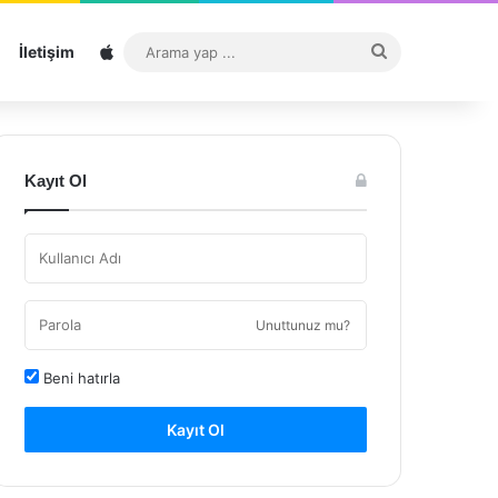
Sitemap
Arama
İletişim
yap
...
Kayıt Ol
Unuttunuz mu?
Beni hatırla
Kayıt Ol