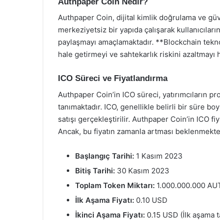
Authpaper Coin Nedir?
Authpaper Coin, dijital kimlik doğrulama ve gü
merkeziyetsiz bir yapıda çalışarak kullanıcıların
paylaşmayı amaçlamaktadır. **Blockchain teknolo
hale getirmeyi ve sahtekarlık riskini azaltmayı
ICO Süreci ve Fiyatlandırma
Authpaper Coin’in ICO süreci, yatırımcıların p
tanımaktadır. ICO, genellikle belirli bir süre b
satışı gerçekleştirilir. Authpaper Coin’in ICO fi
Ancak, bu fiyatın zamanla artması beklenmektedi
Başlangıç Tarihi:
1 Kasım 2023
Bitiş Tarihi:
30 Kasım 2023
Toplam Token Miktarı:
1.000.000.000 AU
İlk Aşama Fiyatı:
0.10 USD
İkinci Aşama Fiyatı:
0.15 USD (İlk aşama 