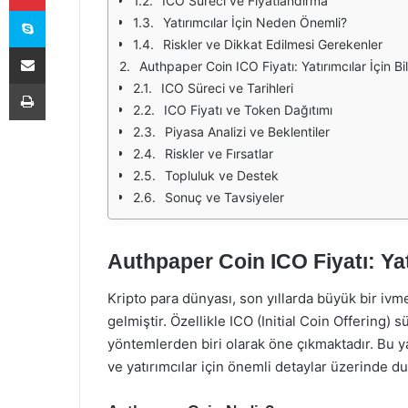
ICO Süreci ve Fiyatlandırma
Skype
Yatırımcılar İçin Neden Önemli?
Riskler ve Dikkat Edilmesi Gerekenler
E-Posta ile paylaş
Authpaper Coin ICO Fiyatı: Yatırımcılar İçin Bi
Yazdır
ICO Süreci ve Tarihleri
ICO Fiyatı ve Token Dağıtımı
Piyasa Analizi ve Beklentiler
Riskler ve Fırsatlar
Topluluk ve Destek
Sonuç ve Tavsiyeler
Authpaper Coin ICO Fiyatı: Yat
Kripto para dünyası, son yıllarda büyük bir ivme
gelmiştir. Özellikle ICO (Initial Coin Offering) s
yöntemlerden biri olarak öne çıkmaktadır. Bu y
ve yatırımcılar için önemli detaylar üzerinde du