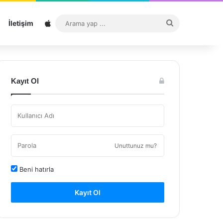
Sitemap
Arama
İletişim
yap
...
Kayıt Ol
Unuttunuz mu?
Beni hatırla
Kayıt Ol