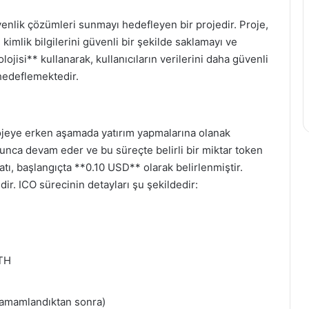
venlik çözümleri sunmayı hedefleyen bir projedir. Proje,
 kimlik bilgilerini güvenli bir şekilde saklamayı ve
jisi** kullanarak, kullanıcıların verilerini daha güvenli
 hedeflemektedir.
rojeye erken aşamada yatırım yapmalarına olanak
oyunca devam eder ve bu süreçte belirli bir miktar token
yatı, başlangıçta **0.10 USD** olarak belirlenmiştir.
r. ICO sürecinin detayları şu şekildedir:
TH
tamamlandıktan sonra)