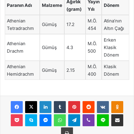
Ağırlık
Yayın
Paranın Adı
Malzeme
Dönem
(gram)
Yılı
Athenian
M.Ö.
Atina’nın
Gümüş
17.2
Tetradrachm
454
Altın Çağı
Erken
Athenian
M.Ö.
Gümüş
4.3
Klasik
Drachm
500
Dönem
Athenian
M.Ö.
Klasik
Gümüş
2.15
Hemidrachm
400
Dönem
Facebook
X
LinkedIn
Tumblr
Pinterest
Reddit
VKontakte
Odnok
Pocket
Skype
Messenger
WhatsApp
Telegram
Viber
Line
E-Posta ile payla
Yazdır