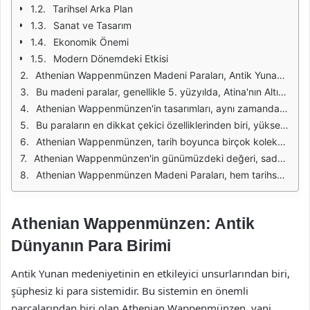
Tarihsel Arka Plan
Sanat ve Tasarım
Ekonomik Önemi
Modern Dönemdeki Etkisi
Athenian Wappenmünzen Madeni Paraları, Antik Yunan medeniyetinin en etkileyici ve tanınmış paralarından biridir. Bu paralar, özellikle Atina'nın siyasi ve ekonomik gücünün simgesi olarak önemli bir rol oynamıştır. Athenian Wappenmünzen, genellikle yüksek kalitede işçilikle üretilmiş olup, üzerlerinde mitolojik figürler ve tanrıların imgeleri taşımaktadır. Athena'nın başı, bu paraların en sık karşılaşılan tasarımıdır ve Atina'nın koruyucu tanrıçası olarak şehrin kimliğini yansıtmaktadır.
Bu madeni paralar, genellikle 5. yüzyılda, Atina'nın Altın Çağı sırasında basılmıştır. Bu dönemde Atina, hem siyasi hem de kültürel açıdan büyük bir güç haline gelmiş ve bu da paraların değerinin artmasına neden olmuştur. Athenian Wappenmünzen, sadece yerel ticarette değil, aynı zamanda deniz yollarındaki uluslararası ticarette de önemli bir rol oynamıştır. Bu paralar, Yunanistan'ın ötesinde, Akdeniz bölgesindeki birçok yerleşim yerinde de geçerli olmuştur.
Athenian Wappenmünzen'in tasarımları, aynı zamanda sanat tarihi açısından da büyük bir öneme sahiptir. Paraların üzerindeki figürler, Yunan sanatının gelişimini ve estetik anlayışını yansıtır. Paraların ön yüzünde genellikle Athena'nın başı veya bir baykuş simgesi yer alırken, arka yüzlerinde ise çeşitli semboller veya şehirle ilgili diğer imgeler bulunur. Bu tasarımlar, hem sanatsal bir ifade biçimi hem de siyasi bir mesaj taşıyan önemli unsurlardır.
Bu paraların en dikkat çekici özelliklerinden biri, yüksek kaliteli gümüşten yapılmış olmalarıdır. Gümüş, antik dönemde değerli bir maden olarak kabul edildiği için, Athenian Wappenmünzen'in değeri de yüksek olmuştur. Paraların standartlaştırılması, ticaretin kolaylaşmasını sağlamış ve Atina'nın ekonomik gücünü pekiştirmiştir. Aynı zamanda, bu paraların standart ağırlıkları, güvenilir bir para birimi olarak kabul edilmelerini sağlamıştır.
Athenian Wappenmünzen, tarih boyunca birçok koleksiyoncunun ilgisini çekmiştir. Bu paralar, antik tarih meraklıları ve yatırımcılar için önemli birer nesne haline gelmiştir. Koleksiyonculuk açısından, bu paraların tarihi ve kültürel önemi nedeniyle değerleri zamanla artmıştır. Bugün, bu madeni paralar hem müzelerde sergilenmekte hem de özel koleksiyonlarda yer almaktadır.
Athenian Wappenmünzen'in günümüzdeki değeri, sadece metal içeriğinden değil, aynı zamanda tarihsel ve kültürel öneminden de kaynaklanmaktadır. Bu paraların nadir örnekleri, müzayedelerde yüksek fiyatlara satılmakta ve koleksiyoncular arasında büyük bir rekabet yaratmaktadır. Ayrıca, bu paralar, Antik Yunan tarihine olan ilginin bir yansıması olarak, tarih meraklıları için önemli bir araştırma konusu olmuştur.
Athenian Wappenmünzen Madeni Paraları, hem tarihsel hem de kültürel açıdan büyük bir öneme sahip olan Antik Yunan paralarıdır. Sadece bir ticaret aracı olmanın ötesinde, bu paralar, Atina'nın gücünü, sanatını ve kültürel kimliğini yansıtan önemli birer simge olarak karşımıza çıkmaktadır. Bu nedenle, Athenian Wappenmünzen'in incelenmesi, Antik Yunan medeniyetinin daha iyi anlaşılmasına katkıda bulunmaktadır.
Athenian Wappenmünzen: Antik
Dünyanın Para Birimi
Antik Yunan medeniyetinin en etkileyici unsurlarından biri,
şüphesiz ki para sistemidir. Bu sistemin en önemli
parçalarından biri olan Athenian Wappenmünzen, yani