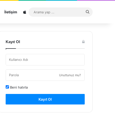
Sitemap
Arama
İletişim
yap
...
Kayıt Ol
Unuttunuz mu?
Beni hatırla
Kayıt Ol