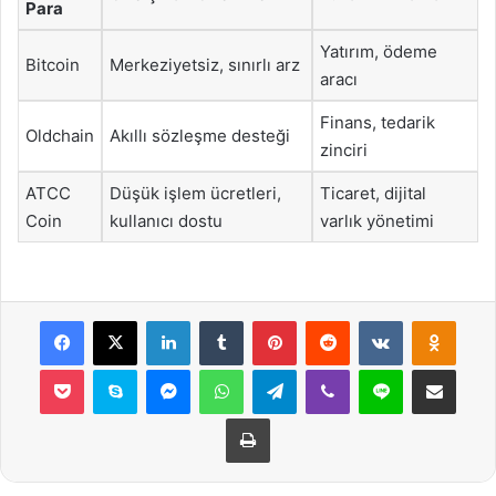
Para
Yatırım, ödeme
Bitcoin
Merkeziyetsiz, sınırlı arz
aracı
Finans, tedarik
Oldchain
Akıllı sözleşme desteği
zinciri
ATCC
Düşük işlem ücretleri,
Ticaret, dijital
Coin
kullanıcı dostu
varlık yönetimi
Facebook
X
LinkedIn
Tumblr
Pinterest
Reddit
VKontakte
Odnok
Pocket
Skype
Messenger
WhatsApp
Telegram
Viber
Line
E-Posta ile payla
Yazdır