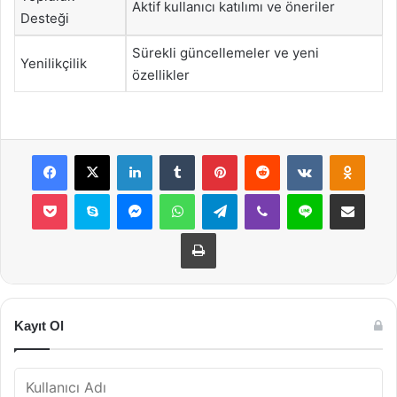
Aktif kullanıcı katılımı ve öneriler
Desteği
Sürekli güncellemeler ve yeni
Yenilikçilik
özellikler
Facebook
X
LinkedIn
Tumblr
Pinterest
Reddit
VKontakte
Odnok
Pocket
Skype
Messenger
WhatsApp
Telegram
Viber
Line
E-Posta ile payla
Yazdır
Kayıt Ol