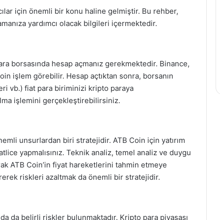
ılar için önemli bir konu haline gelmiştir. Bu rehber,
lamanıza yardımcı olacak bilgileri içermektedir.
 para borsasında hesap açmanız gerekmektedir. Binance,
oin işlem görebilir. Hesap açtıktan sonra, borsanın
i vb.) fiat para biriminizi kripto paraya
ma işlemini gerçekleştirebilirsiniz.
mli unsurlardan biri stratejidir. ATB Coin için yatırım
kkatlice yapmalısınız. Teknik analiz, temel analiz ve duygu
narak ATB Coin’in fiyat hareketlerini tahmin etmeye
rerek riskleri azaltmak da önemli bir stratejidir.
a da belirli riskler bulunmaktadır. Kripto para piyasası