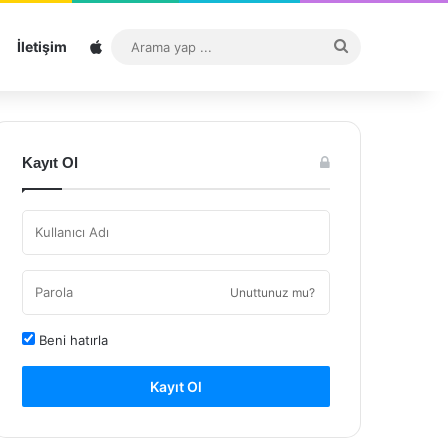
Sitemap
Arama
İletişim
yap
...
Kayıt Ol
Unuttunuz mu?
Beni hatırla
Kayıt Ol