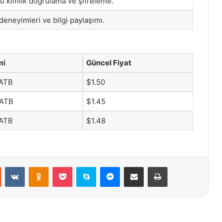
rlü kimlik doğrulama ve şifreleme.
 deneyimleri ve bilgi paylaşımı.
mi
Güncel Fiyat
 ATB
$1.50
 ATB
$1.45
 ATB
$1.48
st
Reddit
VKontakte
Odnoklassniki
Pocket
Skype
Messenger
E-Posta ile paylaş
Yazdır