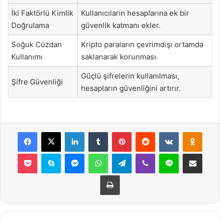
İki Faktörlü Kimlik
Kullanıcıların hesaplarına ek bir
Doğrulama
güvenlik katmanı ekler.
Soğuk Cüzdan
Kripto paraların çevrimdışı ortamda
Kullanımı
saklanarak korunması.
Güçlü şifrelerin kullanılması,
Şifre Güvenliği
hesapların güvenliğini artırır.
Facebook
X
LinkedIn
Tumblr
Pinterest
Reddit
VKontakte
Odnok
Pocket
Skype
Messenger
WhatsApp
Telegram
Viber
Line
E-Posta ile payla
Yazdır