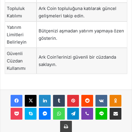
Topluluk
Ark Coin topluluğuna katılarak güncel
Katılımı
gelişmeleri takip edin.
Yatırım
Bütçenizi aşmadan yatırım yapmaya özen
Limitleri
gösterin.
Belirleyin
Güvenli
Ark Coin’lerinizi güvenli bir cüzdanda
Cüzdan
saklayın.
Kullanımı
Facebook
X
LinkedIn
Tumblr
Pinterest
Reddit
VKontakte
Odnok
Pocket
Skype
Messenger
WhatsApp
Telegram
Viber
Line
E-Posta ile payla
Yazdır