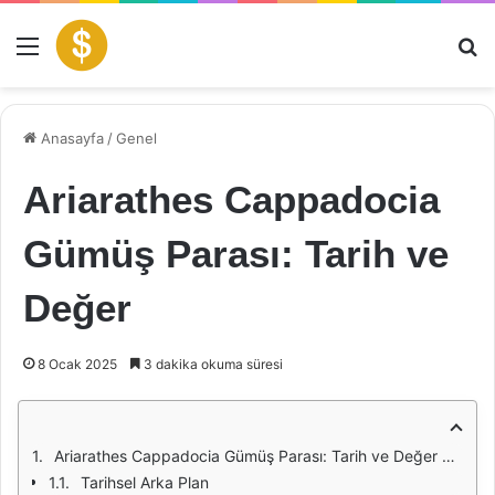
Menü
Ar
Anasayfa
/
Genel
Ariarathes Cappadocia
Gümüş Parası: Tarih ve
Değer
8 Ocak 2025
3 dakika okuma süresi
Ariarathes Cappadocia Gümüş Parası: Tarih ve Değer Üzerine Bir İnceleme
Tarihsel Arka Plan