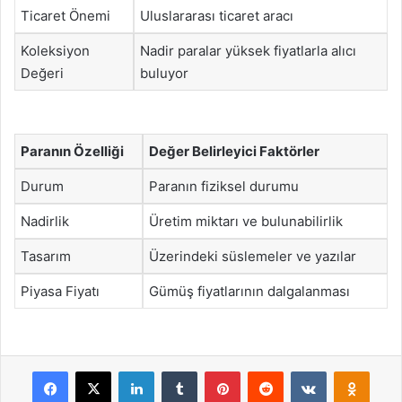
Ticaret Önemi
Uluslararası ticaret aracı
Koleksiyon
Nadir paralar yüksek fiyatlarla alıcı
Değeri
buluyor
Paranın Özelliği
Değer Belirleyici Faktörler
Durum
Paranın fiziksel durumu
Nadirlik
Üretim miktarı ve bulunabilirlik
Tasarım
Üzerindeki süslemeler ve yazılar
Piyasa Fiyatı
Gümüş fiyatlarının dalgalanması
Facebook
X
LinkedIn
Tumblr
Pinterest
Reddit
VKontakte
Odnok