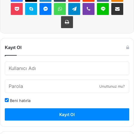
Pocket
Skype
Messenger
WhatsApp
Telegram
Viber
Line
E-Posta ile payla
Yazdır
Kayıt Ol
Unuttunuz mu?
Beni hatırla
Kayıt Ol