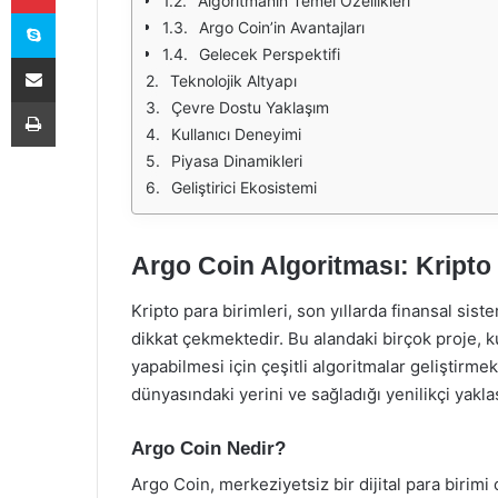
Algoritmanın Temel Özellikleri
Skype
Argo Coin’in Avantajları
Gelecek Perspektifi
E-Posta ile paylaş
Teknolojik Altyapı
Yazdır
Çevre Dostu Yaklaşım
Kullanıcı Deneyimi
Piyasa Dinamikleri
Geliştirici Ekosistemi
Argo Coin Algoritması: Kripto
Kripto para birimleri, son yıllarda finansal sist
dikkat çekmektedir. Bu alandaki birçok proje, kul
yapabilmesi için çeşitli algoritmalar geliştirme
dünyasındaki yerini ve sağladığı yenilikçi yakla
Argo Coin Nedir?
Argo Coin, merkeziyetsiz bir dijital para birimi 