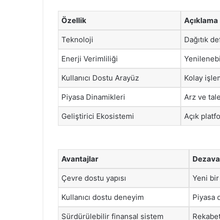
Özellik
Açıklama
Teknoloji
Dağıtık de
Enerji Verimliliği
Yenilenebi
Kullanıcı Dostu Arayüz
Kolay işle
Piyasa Dinamikleri
Arz ve tal
Geliştirici Ekosistemi
Açık platf
Avantajlar
Dezavan
Çevre dostu yapısı
Yeni bir
Kullanıcı dostu deneyim
Piyasa 
Sürdürülebilir finansal sistem
Rekabetç