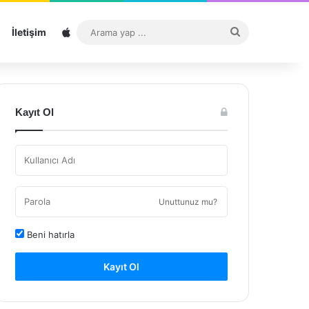
Sitemap
Arama
İletişim
yap
...
Kayıt Ol
Unuttunuz mu?
Beni hatırla
Kayıt Ol